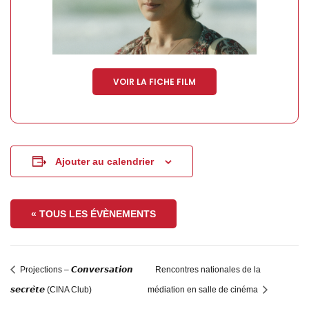
VOIR LA FICHE FILM
Ajouter au calendrier
« TOUS LES ÉVÈNEMENTS
Projections – 𝘾𝙤𝙣𝙫𝙚𝙧𝙨𝙖𝙩𝙞𝙤𝙣
Rencontres nationales de la
𝙨𝙚𝙘𝙧𝙚̀𝙩𝙚 (CINA Club)
médiation en salle de cinéma