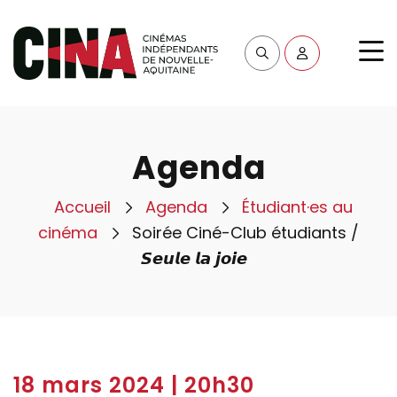
Agenda
Accueil
Agenda
Étudiant·es au
cinéma
Soirée Ciné-Club étudiants /
𝙎𝙚𝙪𝙡𝙚 𝙡𝙖 𝙟𝙤𝙞𝙚
18 mars 2024 | 20h30