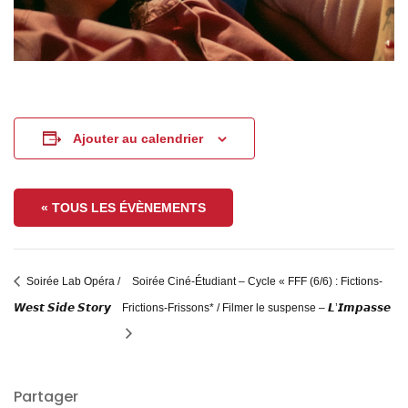
Ajouter au calendrier
« TOUS LES ÉVÈNEMENTS
Soirée Lab Opéra /
Soirée Ciné-Étudiant – Cycle « FFF (6/6) : Fictions-
𝙒𝙚𝙨𝙩 𝙎𝙞𝙙𝙚 𝙎𝙩𝙤𝙧𝙮
Frictions-Frissons* / Filmer le suspense – 𝙇’𝙄𝙢𝙥𝙖𝙨𝙨𝙚
Partager