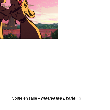
Sortie en salle – 𝙈𝙖𝙪𝙫𝙖𝙞𝙨𝙚 𝙀́𝙩𝙤𝙞𝙡𝙚