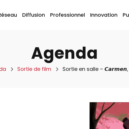
Réseau
Diffusion
Professionnel
Innovation
Pu
Agenda
da
Sortie de film
Sortie en salle – 𝘾𝙖𝙧𝙢𝙚𝙣, 𝙡’𝙤