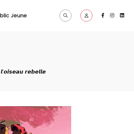
blic Jeune
𝙞𝙨𝙚𝙖𝙪 𝙧𝙚𝙗𝙚𝙡𝙡𝙚