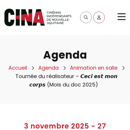
Agenda
Accueil
Agenda
Animation en salle
Tournée du réalisateur – 𝘾𝙚𝙘𝙞 𝙚𝙨𝙩 𝙢𝙤𝙣
𝙘𝙤𝙧𝙥𝙨 (Mois du doc 2025)
3 novembre 2025
-
27