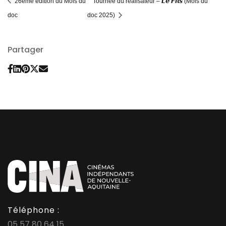
26ème édition du Mois du
Tournée du réalisateur – 𝙇𝙚 𝙁𝙞𝙡𝙨 (Mois du
doc
doc 2025)
Partager
Téléphone :
05 57 80 64 15