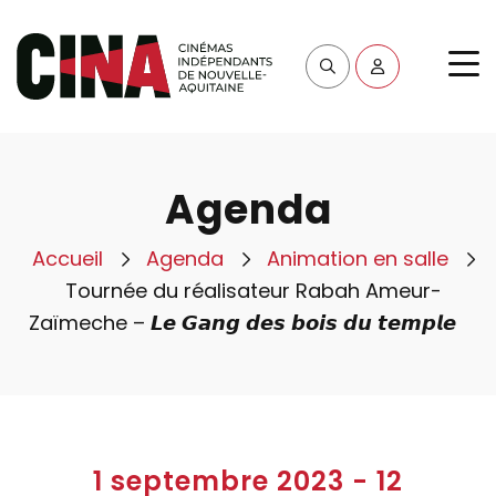
Agenda
Accueil
Agenda
Animation en salle
Tournée du réalisateur Rabah Ameur-
Zaïmeche – 𝙇𝙚 𝙂𝙖𝙣𝙜 𝙙𝙚𝙨 𝙗𝙤𝙞𝙨 𝙙𝙪 𝙩𝙚𝙢𝙥𝙡𝙚
1 septembre 2023
-
12