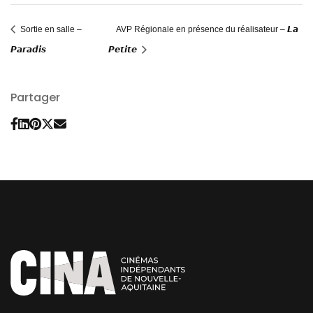
Sortie en salle –
AVP Régionale en présence du réalisateur – 𝙇𝙖
𝙋𝙖𝙧𝙖𝙙𝙞𝙨
𝙋𝙚𝙩𝙞𝙩𝙚
Partager