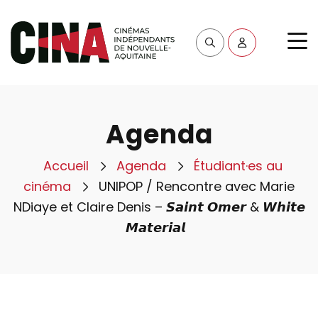
Agenda
Accueil
Agenda
Étudiant·es au
cinéma
UNIPOP / Rencontre avec Marie
NDiaye et Claire Denis – 𝙎𝙖𝙞𝙣𝙩 𝙊𝙢𝙚𝙧 & 𝙒𝙝𝙞𝙩𝙚
𝙈𝙖𝙩𝙚𝙧𝙞𝙖𝙡