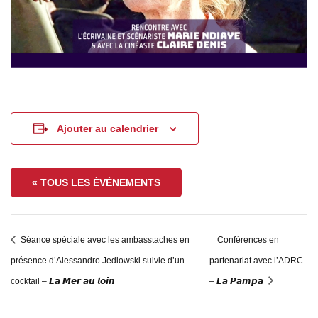
Ajouter au calendrier
« TOUS LES ÉVÈNEMENTS
Séance spéciale avec les ambasstaches en
Conférences en
présence d’Alessandro Jedlowski suivie d’un
partenariat avec l’ADRC
cocktail – 𝙇𝙖 𝙈𝙚𝙧 𝙖𝙪 𝙡𝙤𝙞𝙣
– 𝙇𝙖 𝙋𝙖𝙢𝙥𝙖