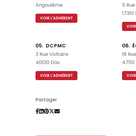
Angoulême
5
Rue
17310
VOIR L'ADHÉRENT
VOIR
05.
DCPMC
06.
É
3
Rue Voltaire
16
Rue
40100
Dax
47110
VOIR L'ADHÉRENT
VOIR
Partager