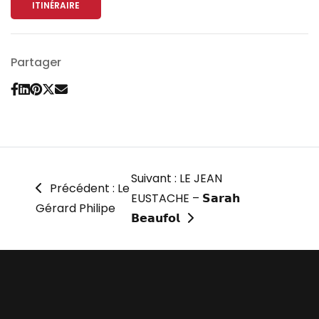
ITINÉRAIRE
Partager
Suivant : LE JEAN
Précédent : Le
EUSTACHE – 𝗦𝗮𝗿𝗮𝗵
Gérard Philipe
𝗕𝗲𝗮𝘂𝗳𝗼𝗹