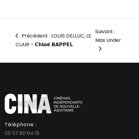
Suivant :
Précédent : LOUIS DELLUC, LE
Max Linder
CLAIR – 𝗖𝗵𝗹𝗼𝗲́ 𝗕𝗔𝗣𝗣𝗘𝗟
Téléphone :
05 57 80 64 15