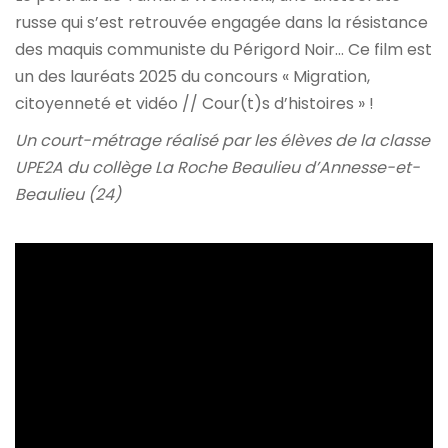
russe qui s’est retrouvée engagée dans la résistance
des maquis communiste du Périgord Noir… Ce film est
un des lauréats 2025 du concours « Migration,
citoyenneté et vidéo // Cour(t)s d’histoires » !
Un court-métrage réalisé par les élèves de la classe
UPE2A du collège La Roche Beaulieu d’Annesse-et-
Beaulieu (24)