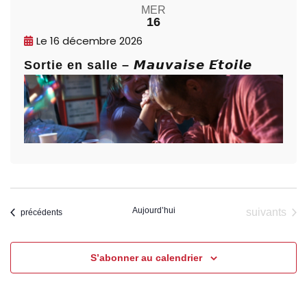
MER
16
Le
16 décembre 2026
Sortie en salle – 𝙈𝙖𝙪𝙫𝙖𝙞𝙨𝙚 𝙀́𝙩𝙤𝙞𝙡𝙚
Aujourd’hui
Évènements
suivants
Évènements
précédents
S’abonner au calendrier