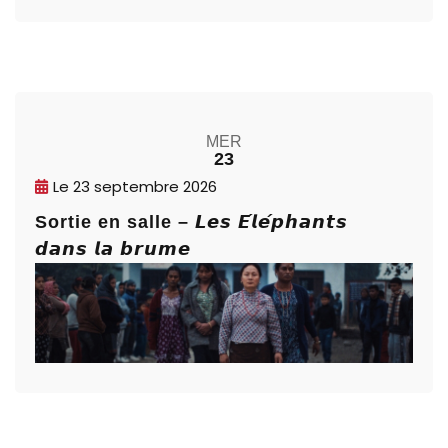
MER
23
Le
23 septembre 2026
Sortie en salle – 𝙇𝙚𝙨 𝙀́𝙡𝙚́𝙥𝙝𝙖𝙣𝙩𝙨
𝙙𝙖𝙣𝙨 𝙡𝙖 𝙗𝙧𝙪𝙢𝙚