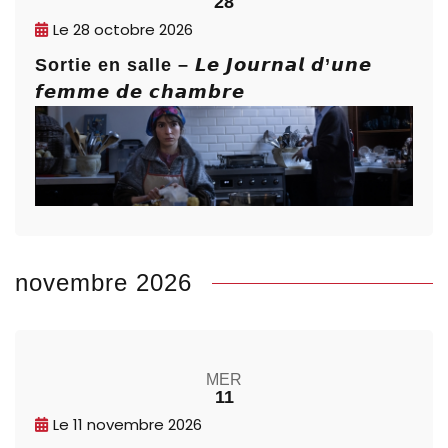
28
Le
28 octobre 2026
Sortie en salle – 𝙇𝙚 𝙅𝙤𝙪𝙧𝙣𝙖𝙡 𝙙’𝙪𝙣𝙚
𝙛𝙚𝙢𝙢𝙚 𝙙𝙚 𝙘𝙝𝙖𝙢𝙗𝙧𝙚
novembre 2026
MER
11
Le
11 novembre 2026