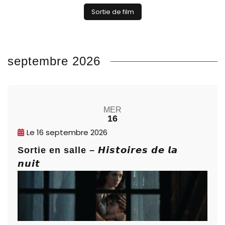
Sortie de film
septembre 2026
MER
16
Le
16 septembre 2026
Sortie en salle – 𝙃𝙞𝙨𝙩𝙤𝙞𝙧𝙚𝙨 𝙙𝙚 𝙡𝙖
𝙣𝙪𝙞𝙩