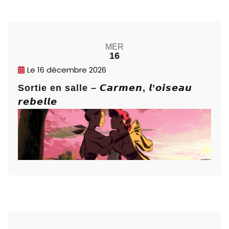
MER
16
Le
16 décembre 2026
Sortie en salle – 𝘾𝙖𝙧𝙢𝙚𝙣, 𝙡’𝙤𝙞𝙨𝙚𝙖𝙪
𝙧𝙚𝙗𝙚𝙡𝙡𝙚