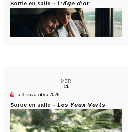
Sortie en salle – 𝙇’𝘼̂𝙜𝙚 𝙙’𝙤𝙧
MER
11
Le
11 novembre 2026
Sortie en salle – 𝙇𝙚𝙨 𝙔𝙚𝙪𝙭 𝙑𝙚𝙧𝙩𝙨