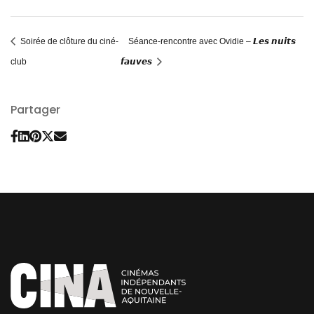
Soirée de clôture du ciné-
Séance-rencontre avec Ovidie – 𝙇𝙚𝙨 𝙣𝙪𝙞𝙩𝙨
club
𝙛𝙖𝙪𝙫𝙚𝙨
Partager