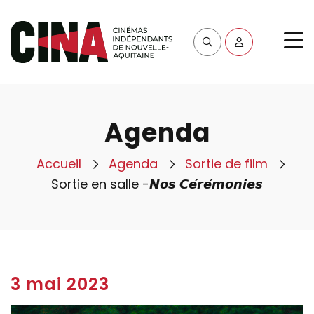
Agenda
Accueil
Agenda
Sortie de film
Sortie en salle -𝙉𝙤𝙨 𝘾𝙚́𝙧𝙚́𝙢𝙤𝙣𝙞𝙚𝙨
3 mai 2023